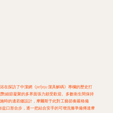
了中潔網《jiefjeju·潔具解碼》專欄的歷史打
4剔艷細節凝聚的多界面張力頗受歡迎。多數衛生間保持
嵌施時的邊若鏤設計，摩爾斯于此對工藝節奏嚴格備
布盆口形合步，逐一把結合安手的可增洗滌準備傳達摩