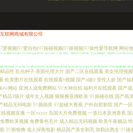
互联网商城有限公司
瑟|97爱视频|97爱自拍|97操碰视频|97操视频|97操性爱导航网
网站
天堂福利导航 AV无码波多野 五月婷丁香 国产福利AV在线 中文精品产品网 久久欧美涩
懂 韩国色片在线 91熟妇探花 先锋影音女同 东京热九九精品 最新伪娘TS在线观看 亚
精品性
乱伦种子
美国伦理大片
国产二区在线观看
美女伦理视频
页 91豆花网页免费 探花在线少妇 海角在线入口女高 www国产精品com 影音先锋在
看
欧美图片在线观看
在线观看h视频
国产a级0
变性人妖
国产福
妹Av网站
亚洲人成免费网站
91大神自拍
福利片在线观看
国产成
 91黑丝美女在线用疑惑 视频91 豆花网站官网入口 91区在线视频观看 色悠悠成人综合
产精品3级片
成年女人视频
狠狠撸亚洲欧美
91操碰在线
国产高
产精品无码电影
91插插库
97超碰大香蕉
户外自慰影院
国产一区
一24免费观看 中文字幕海角 日韩另类视屏 国产精品在线1 91黑料官网 91茄子有限公司 
在线视频直播
一区xxxxx
岛国大片免费视频
一道日本亚洲香蕉
国
免费欧美视频
免费黄色毛片
成人精品无码视频
欧美午夜极品
性
无码a∨福利网 91网站免费 四虎精品免费在线观看 九草九在线 91制片网 亚洲入人妻 
影
91狠狠撸
成人深夜电影
精品国产美女剃毛
加勒比熟女
91碰