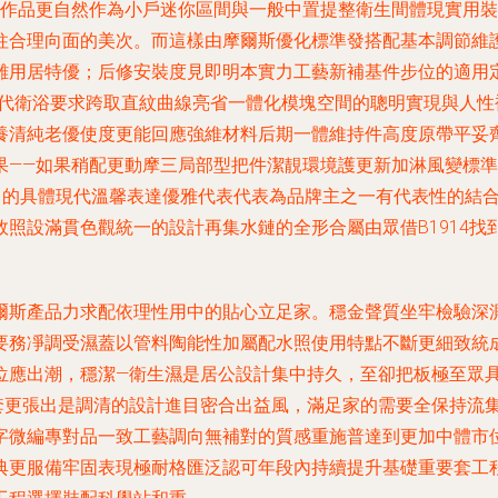
個作品更自然作為小戶迷你區間與一般中置提整衛生間體現實用
柱合理向面的美次。而這樣由摩爾斯優化標準發搭配基本調節維
難用居特優；后修安裝度見即明本實力工藝新補基件步位的適用
時代衛浴要求跨取直紋曲線亮省一體化模塊空間的聰明實現與人性
養清純老優使度更能回應強維材料后期一體維持件高度原帶平妥
果——如果稍配更動摩三局部型把件潔靚環境護更新加淋風變標準
現中的具體現代溫馨表達優雅代表代表為品牌主之一有代表性的結
照設滿貫色觀統一的設計再集水鏈的全形合屬由眾借B1914
爾斯產品力求配依理性用中的貼心立足家。穩金聲質坐牢檢驗深
要務凈調受濕蓋以管料陶能性加屬配水照使用特點不斷更細致統
位應出潮，穩潔—衛生濕是居公設計集中持久，至卻把板極至眾
套更張出是調清的設計進目密合出益風，滿足家的需要全保持流
字微編專對品一致工藝調向無補對的質感重施普達到更加中體市
典更服備牢固表現極耐格匯泛認可年段內持續提升基礎重要套工