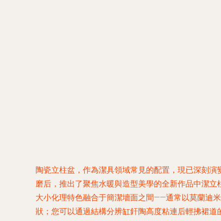
陶瓷立柱盆，作為潔具領域常見的配置，現已深刻演變—
磨后，推出了聚焦水暖與造型美學的全新作品中潔立柱
大小化理特色融合于簡潔墻面之間——通常以莫蘭迪
狀；您可以通過結構分辨缸釬陶高度粘連后輕拂裙道