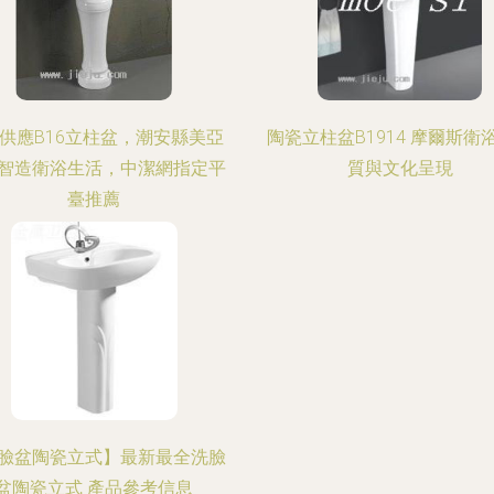
供應B16立柱盆，潮安縣美亞
陶瓷立柱盆B1914 摩爾斯衛
智造衛浴生活，中潔網指定平
質與文化呈現
臺推薦
臉盆陶瓷立式】最新最全洗臉
盆陶瓷立式 產品參考信息