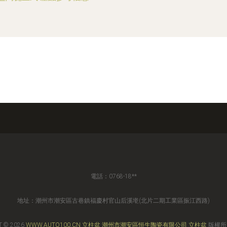
電話：0768-18**
地址：潮州市潮安區古巷鎮福慶村官山后溪墘(北片二期工業區振江西路)
T © 2026
WWW.AUTO100.CN
立柱盆
潮州市潮安區恒生陶瓷有限公司
立柱盆
版權