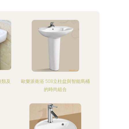
種類及
歐樂派衛浴 508立柱盆與智能馬桶
的時尚組合