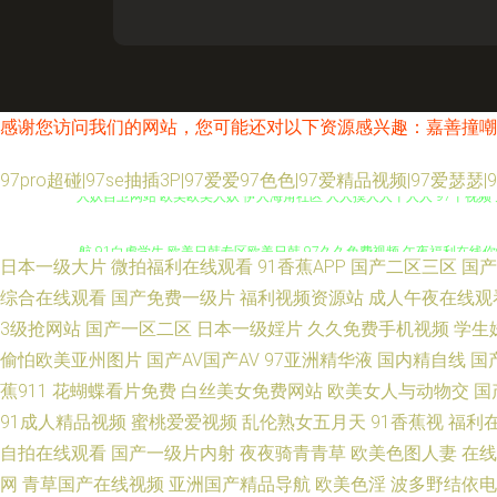
感谢您访问我们的网站，您可能还对以下资源感兴趣：嘉善撞嘲
97pro超碰|97se抽插3P|97爱爱97色色|97爱精品视频|97爱瑟
人妖自卫网站 欧美欧美人妖 伊人海角社区 人人摸人人干人人 97干视频 
航 91白虎学生 欧美日韩专区欧美日韩 97久久免费视频 午夜福利在线你
日本一级大片
微拍福利在线观看
91香蕉APP
国产二区三区
国产
去也婷婷 91蜜桃R18入口 日韩综合视频专区 国产在线ts 操日韩第一
综合在线观看
国产免费一级片
福利视频资源站
成人午夜在线观
3级抢网站
国产一区二区
日本一级婬片
久久免费手机视频
学生
91久久香蕉国产 影音先锋AV最新 男人天堂色色网 国产黄色网址在线观看
偷怕欧美亚州图片
国产AV国产AV
97亚洲精华液
国内精自线
国
蕉911
花蝴蝶看片免费
白丝美女免费网站
欧美女人与动物交
国
白丝被艹 91n在线网页免费 男人天堂99操逼 99国产精品综合 91社1
91成人精品视频
蜜桃爱爱视频
乱伦熟女五月天
91香蕉视
福利
自拍在线观看
国产一级片内射
夜夜骑青青草
欧美色图人妻
在线
堂网站在线观看 成人1024视频 91白虎丝袜萝莉 欧美日韩第一色 精品
网
青草国产在线视频
亚洲国产精品导航
欧美色淫
波多野结依电