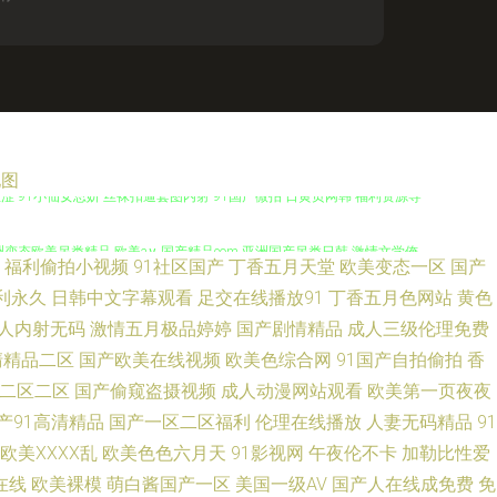
地图
涩 91小仙女思妍 丝袜扣逼套图内射 91国产微拍 日黄页网韩 福利资源导
洲变态欧美另类精品 欧美a∨ 国产精品com 亚洲国产另类日韩 激情文学俺
福利偷拍小视频
91社区国产
丁香五月天堂
欧美变态一区
国产
线观看麻豆 天堂成人五区 91免费视频在线播放 亚洲精品五月婷婷 国模摸拍
利永久
日韩中文字幕观看
足交在线播放91
丁香五月色网站
黄色
人内射无码
激情五月极品婷婷
国产剧情精品
成人三级伦理免费
 蜜桃免费视频 92恋足园 91精品国产高清久久 亚韩TV视频 国产三四区
清精品二区
国产欧美在线视频
欧美色综合网
91国产自拍偷拍
香
二区二区
国产偷窥盗摄视频
成人动漫网站观看
欧美第一页夜夜
亚洲天堂免费AV 久久五月天丁香网 avtt草草草 亚国国产线路卡一 男人天
产91高清精品
国产一区二区福利
伦理在线播放
人妻无码精品
91
欧美ⅩⅩⅩⅩ乱
欧美色色六月天
91影视网
午夜伦不卡
加勒比性爱
久久一区 91在线观看国产视频 影音先锋资源站婷婷 婷婷五月福利 久草网精
在线
欧美裸模
萌白酱国产一区
美国一级AV
国产人在线成免费
免