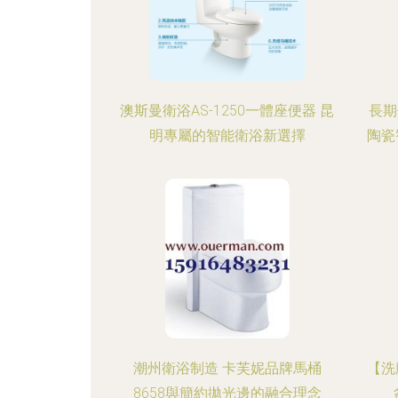
澳斯曼衛浴AS-1250一體座便器 昆
長期
明專屬的智能衛浴新選擇
陶瓷
潮州衛浴制造 卡芙妮品牌馬桶
【洗
8658與簡約拋光邊的融合理念