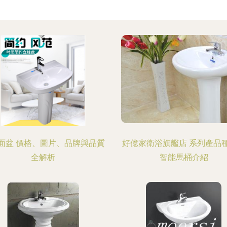
面盆 價格、圖片、品牌與品質
好億家衛浴旗艦店 系列產品
全解析
智能馬桶介紹