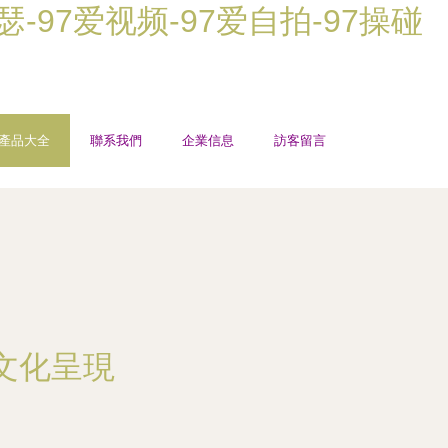
瑟-97爱视频-97爱自拍-97操碰
產品大全
聯系我們
企業信息
訪客留言
與文化呈現