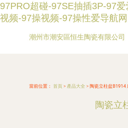
97PRO超碰-97SE抽插3P-97
视频-97操视频-97操性爱导航网
潮州市潮安區恒生陶瓷有限公司
當前位置：
首頁
>
產品大全
>
陶瓷立柱盆B191
陶瓷立柱