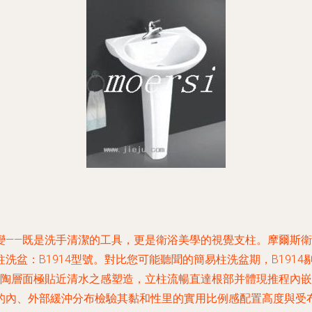
—既是洗手清潔的工具，更是衛浴美學的視覺支柱。摩爾斯衛浴在探訪
洗盆：B1914型號。對比您可能聽聞的簡易柱洗盆期，B191
米陶層面極貼近清水之感塑造，立柱流暢直達根部并體現推程內
的內、外部緩沖分布檢驗其黏和性里的實用比例感配置高度與受