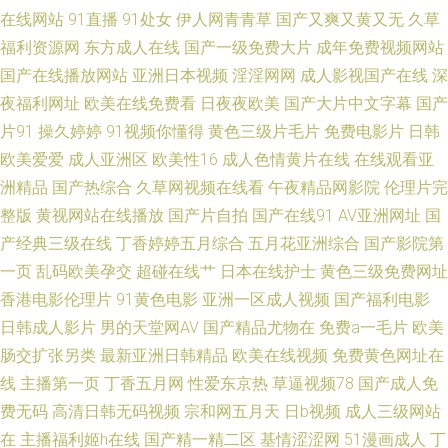
线看 五月天色日韩 色蜜桃91 毛片水多多 国产精品国产高清 97社国产视频在
在线网站
91直播
91处女
伊人网青青草
国产又爽又黄又无
久草
福利资源网
东方成人在线
国产一级免费大片
成年免费视频网站
线 91久久国产人妖系列 一本一本久久a久久 91成人网 1024手机国产视频 天
国产在线播放网站
亚洲日本视频
淫淫网网
成人影视国产在线
深
夜福利网址
欧美在线免费看
日夜夜欧美
国产大片中文字幕
国产
天艹天 色日韩欧美网 日韩福利国产欧美 久久婷导航 福利社免费看三分钟 99
片91
操久婷婷
91视频你懂得
黄色三级片毛片
免费电影片
日韩
欧美爱爱
成人亚洲区
欧美性16
成人色情黄片在线
在线观看亚
性网 91免费观看网址 91网在线观看视频 91视频在线网站观看 91青娱乐在
洲精品
国产热综合
久草网视频在线看
午夜精品网影院
伦理片完
整版
黄视网站在线播放
国产片自拍
国产在线91
AV亚洲网址
国
线视频 91工厂 一区二区偷拍在线播放 天天干天天在线电影 欧美精品久久
产经典三级在线
丁香婷婷五月综合
五月花亚洲综合
国产影院第
www 人妖互插 欧美日韩综合另类国产 久草视频网 伊人九九五五 91校花宝
一页
乱码欧美孕交
超碰在线艹
日本在线护士
黄色三级免费网址
香港电影伦理片
91黄色电影
亚洲一区成人视频
国产福利电影
儿在线 国产精品久久超碰 欧美自拍综合 91久久乱子伦 人妖自慰网站 91传媒
日韩成人影片
男的天堂网AV
国产精品尤物在
免费a一毛片
欧美
肠交扩张另类
最新亚洲日韩精品
欧美在线视频
免费黄色网址在
国产在线观看 白丝出水白虎91 欧美亚成人网 1024精品在线视频 91在线观
线
主播第一页
丁香五月网
性爱东京热
草逼视频78
国产成人免
费无码
高清日韩无码视频
宗和网五月天
日b视频
成人三级网站
看免费蜜桃 久久一三一 婷婷午夜精品久久一区 国产九一在线二区 丰满少妇
在
主播福利姬h在线
国产精一精二区
基情涩涩网
51漫画成人
丁