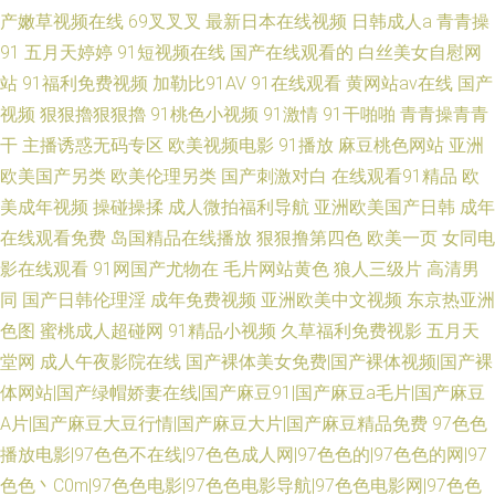
产嫩草视频在线
69叉叉叉
最新日本在线视频
日韩成人a
青青操
91
五月天婷婷
91短视频在线
国产在线观看的
白丝美女自慰网
站
91福利免费视频
加勒比91AV
91在线观看
黄网站av在线
国产
视频
狠狠擼狠狠擼
91桃色小视频
91激情
91干啪啪
青青操青青
干
主播诱惑无码专区
欧美视频电影
91播放
麻豆桃色网站
亚洲
欧美国产另类
欧美伦理另类
国产刺激对白
在线观看91精品
欧
美成年视频
操碰操揉
成人微拍福利导航
亚洲欧美国产日韩
成年
在线观看免费
岛国精品在线播放
狠狠撸第四色
欧美一页
女同电
影在线观看
91网国产尤物在
毛片网站黄色
狼人三级片
高清男
同
国产日韩伦理淫
成年免费视频
亚洲欧美中文视频
东京热亚洲
色图
蜜桃成人超碰网
91精品小视频
久草福利免费视影
五月天
堂网
成人午夜影院在线
国产裸体美女免费|国产裸体视频|国产裸
体网站|国产绿帽娇妻在线|国产麻豆91|国产麻豆a毛片|国产麻豆
A片|国产麻豆大豆行情|国产麻豆大片|国产麻豆精品免费
97色色
播放电影|97色色不在线|97色色成人网|97色色的|97色色的网|97
色色丶C0m|97色色电影|97色色电影导航|97色色电影网|97色色