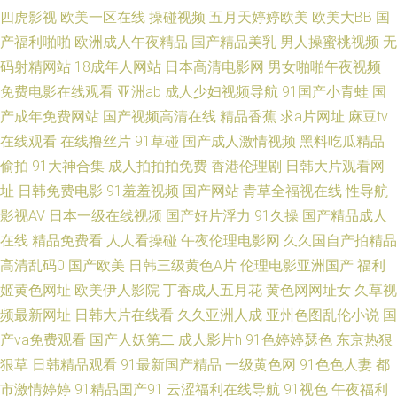
菊花网 91玉足性爱福利影视足交 91免费处女免费观看 亚洲区少妇婷婷 日韩
四虎影视
欧美一区在线
操碰视频
五月天婷婷欧美
欧美大BB
国
产福利啪啪
欧洲成人午夜精品
国产精品美乳
男人操蜜桃视频
无
无码无卡 久草导航 超碰97草 91人妻人人妻人人 91社视频观看亚洲 91大神
码射精网站
18成年人网站
日本高清电影网
男女啪啪午夜视频
免费电影在线观看
亚洲ab
成人少妇视频导航
91国产小青蛙
国
车震 亚洲婷婷黄色网址 婷婷伊人大香蕉 日韩欧美伦 九色反差91 豆花祝频
产成年免费网站
国产视频高清在线
精品香蕉
求a片网址
麻豆tv
在线观看
在线撸丝片
91草碰
国产成人激情视频
黑料吃瓜精品
91网页免费入口 91av狼友 91精品国产综合蜜臀 91绯色视频系列 亚洲福利
偷拍
91大神合集
成人拍拍拍免费
香港伦理剧
日韩大片观看网
欧美丝袜性爱 国产综合第二区 99福利电影 91福利院在线观看 91精品在线观
址
日韩免费电影
91羞羞视频
国产网站
青草全福视在线
性导航
影视AV
日本一级在线视频
国产好片浮力
91久操
国产精品成人
看免费视频 AV海角女人操逼网 AV亚洲先锋 1024黄色电影 东方av网址 91夜
在线
精品免费看
人人看操碰
午夜伦理电影网
久久国自产拍精品
高清乱码0
国产欧美
日韩三级黄色A片
伦理电影亚洲国产
福利
色69 91大神视频在线播放 亚洲日韩一二区 五月丁香色网 欧美日韩123 日屄
姬黄色网址
欧美伊人影院
丁香成人五月花
黄色网网址女
久草视
频最新网址
日韩大片在线看
久久亚洲人成
亚州色图乱伦小说
国
视频网 欧美丝袜自拍制服另类 后入丝袜在线观看 肏屄蝌蚪制片厂 91制作视
产va免费观看
国产人妖第二
成人影片h
91色婷婷瑟色
东京热狠
狠草
日韩精品观看
91最新国产精品
一级黄色网
91色色人妻
都
频宅男在线观看 91久久海角 一本免费高清无码 伊人大香蕉AV网站 91不卡在
市激情婷婷
91精品国产91
云涩福利在线导航
91视色
午夜福利