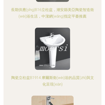
長期供應(yīng)B16立柱盆，潮安縣美亞陶瓷智造衛
(wèi)浴生活，中潔網(wǎng)指定平臺推薦
陶瓷立柱盆B1914 摩爾斯衛(wèi)浴的品質(zhì)與文
化呈現(xiàn)