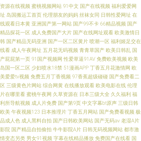
资源在线视频
蜜桃视频网站
91中文
国产在线视频
福利爱爱网
址
岛国搬运工首页
伦理朋友的妈妈
丝袜女同
日韩性爱网址
在
线观看日本黄
亚洲国产第一网站
国产99不卡
66精品视频
国产
精品探花一区
成人免费国产大片
国产在线网址观看
欧美激情日
韩
国产精品无码亚洲
国产一区二区黄片
喷潮一区
福利姬足交在
线看
成人午夜网址
五月花无码视频
青青草国产
欧美日韩乱
国
产屁屁第一页
91国产视频网
性爱草逼91AV
免费欧美视频
欧美
岛国一区二区
少妇喷水18禁
51漫画APP
丁香五月花激情网
欧
美爱爱tv视频
免费五月丁香视频
97香蕉超级碰碰
国产免费看二
区
三级黄色片网站
综合网黄
在线播放观看
欧美电影在线
伦理
片在哪里看
蜜桃午夜网
久草资源在
日本三级大全
久久福利
福
利所导航视频
成人片免费
国产第9页
中文字幕bt原声
三级日韩
欧美
午夜视频123
日本推理片
丁香五月网站
国产免费看视频
极
品成人色
成人黑料自拍
国产日韩欧美网站
国产无码av
老湿A片
影院
国产精品自拍偷拍
牛牛影院A片
日韩无码视频网站
都市激
情变态另类
男女91视频
字幕在线精品播放
免费国产在线看
国