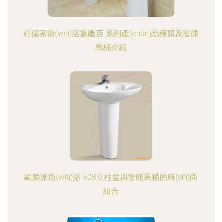
好億家衛(wèi)浴旗艦店 系列產(chǎn)品種類及智能
馬桶介紹
歐樂派衛(wèi)浴 508立柱盆與智能馬桶的時(shí)尚
組合