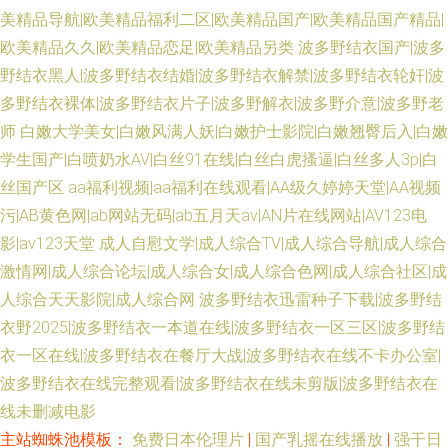
美精品导航|欧美精品福利二区|欧美精品国产|欧美精品国产精品|
欧美精品久久|欧美精品恋足|欧美精品另类
波多野结衣国产|波多
野结衣黑人|波多野结衣结婚|波多野结衣解禁|波多野结衣轮奸|波
多野结衣裸体|波多野结衣片子|波多野解衣|波多野介意|波多野老
师
白嫩大学美女|白嫩风满人妖|白嫩护士影院|白嫩翘臀后入|白嫩
学生国产|白喷奶水AV|白丝91在线|白丝白虎搔逼|白丝多人3p|白
丝国产区
aa福利视频|aa福利在线观看|AA级久婷婷天堂|AA视频
污|AB黄色网|ab网站无码|ab五月天av|AN片在线网站|AV123电
影|av123天堂
成人自慰文学|成人综合TV|成人综合导航|成人综合
激情网|成人综合论坛|成人综合女|成人综合色网|成人综合社区|成
人综合天天影院|成人综合网
波多野结衣迅雷种子下载|波多野结
衣野2025|波多野结衣一本道在线|波多野结衣一区三区|波多野结
衣一区在线|波多野结衣在餐厅大战|波多野结衣在线不卡办公室|
波多野结衣在线完整观看|波多野结衣在线未剪版|波多野结衣在
线未删减电影
主站蜘蛛池模板：
免费日本伦理片
|
国产乳摇在线播放
|
强干日