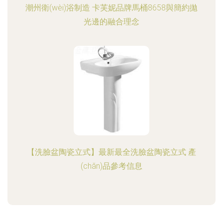
潮州衛(wèi)浴制造 卡芙妮品牌馬桶8658與簡約拋
光邊的融合理念
【洗臉盆陶瓷立式】最新最全洗臉盆陶瓷立式 產
(chǎn)品參考信息