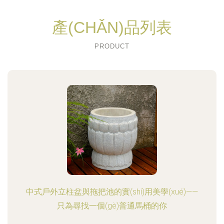
產(CHǍN)品列表
PRODUCT
中式戶外立柱盆與拖把池的實(shí)用美學(xué)——
只為尋找一個(gè)普通馬桶的你