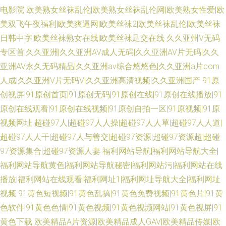
电影院
欧美熟女丝袜乱伦|欧美熟女丝袜乱伦网|欧美熟女性爱|欧
美双飞午夜福利|欧美爽逼网|欧美丝袜2|欧美丝袜乱伦|欧美丝袜
日韩中字|欧美丝袜熟女在线|欧美丝袜足交在线
久久亚州Ⅴ无码
专区首|久久亚洲|久久亚洲AV成人无码|久久亚洲AV片无码|久久
亚洲AV永久无码精品|久久亚洲av综合悠悠色|久久亚洲a片com
人成|久久亚洲V片无码V|久久亚洲高清视频|久久亚洲国产
91原
创视屏|91原创首页|91原创无码|91原创在线|91原创在线播放|91
原创在线观看|91原创在线视频|91原创自拍一区|91原视频|91原
视频网址
超碰97人|超碰97人人操|超碰97人人草|超碰97人人道|
超碰97人人干|超碰97人与善交|超碰97资源|超碰97资源超|超碰
97资源集合|超碰97资源人妻
福利网站导航|福利网站导航大全|
福利网站导航黄色|福利网站导航秘密|福利网站污|福利网站在线
播放|福利网站在线观看|福利网址1|福利网址导航大全|福利网址
视频
91黄色短视频|91黄色乱搞|91黄色免费视频|91黄色片|91黄
色软件|91黄色色情|91黄色视频|91黄色视频网站|91黄色视屏|91
黄色下载
欧美精品A片资源|欧美精品成人GAV|欧美精品传媒|欧