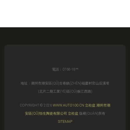
電話：0768-18**
地址：潮州市潮安區(QŪ)古巷鎮(ZHÈN)福慶村官山后溪墘
(北片二期工業(YÈ)區(QŪ)振江西路)
COPYRIGHT © 2026
WWW.AUTO100.CN
立柱盆
潮州市潮
安區(QŪ)恒生陶瓷有限公司
立柱盆
版權(QUÁN)所有
SITEMAP