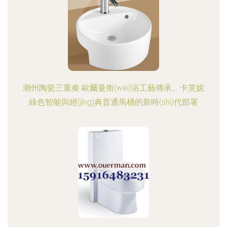
潮州陶瓷三重奏 歐爾曼衛(wèi)浴工藝傳承、卡芙妮
綠色智能與經(jīng)典普通馬桶的新時(shí)代部署