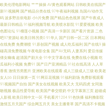
源吧首页 www91传媒 91黄色网入口站 久久精品久久国产 国际最新3G国产
欧美伦理电影网站
艹艹操操
AV黄色观看网站
日韩欧美在线国产
新91视频网
国产精品分类在线
97午夜福利视频
岛国AV动作无
视频 91资源网址在线观看 91成人摄影 丝腿打炮 九色社区 欧美一级色片儿
码
波多野吉依电影
小h片免费
国产精品色色视屏
国产午夜成人
最新日韩精品
91福利视频导航
欧美喷水影院
91爱爱视频
欧美
九一茄子免费 成人网在线观看 91视频精品视频 91爱啪啪 日本a区 精品日韩
色图论坛
91榴莲小视频
国产高清一卡新区
国产看片资源
二色
吧97资源站
欧美日韩另类0
91华人
国产日韩一区二区
日本网站
97中文香蕉 91vv免费视频 日韩成人网站 国产精品分类 国产黑丝视频 国产精
在线免费
免费潮喷
91原创国产视频
成人吃瓜福利
国产在线9
操
品白丝成人在线 欧美h版成人精品 91在线视频免费观看 91桃色视频在线 婷
碰高清免费视频
午夜电影全集
国产AV无码
人妻系列
爱豆传媒
倩女幽魂
超清国产剧大全
91中文字幕在线
免费在线小视频
吃
婷日韩一区二区三区 无码高清精品成人 婷婷色色五月一区二区 人人射人人
瓜福利小视频
免费91
国产日产亚洲精品
91社在线高清
人人草
香蕉
激情另类图片
亚洲欧美在线观看
成人三级成人三级
欧美老
草国产av 国产婷婷开心网 91偷拍色图 影音先锋αV男资源 熟女热网 玖玖re 超
女人bb
日日操第一页
91网豆花视频
91福利剧场
免费影视观看
91视频国产自拍
国产美女在线视频
欧美又大
无码四虎
女同激
碰中文91 成人看片51 91小情侣操逼刺激 91副利免费视频 婷婷五月天男人
吻视频
极品性爱导航
欧美国产拳交喷奶
中文字幕第三页
超碰成
人影视
欧美日韩中文一区
手机看片1204
91色快播
福利撸影院
av 老湿机福利看片 传媒性爱基地 91蜜臀人妻中文 中文字母不卡视频 大香蕉
激情五月天国产
综合网五月天
美女主播青草
国产高清不卡视频