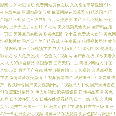
影网址
91社区论坛
免费网站黄色在线
久久偷拍高清亚洲
91午
夜在线免费
亚洲精品第五页
麻豆网站在线观看
91精选国产
国
产精品亚洲
黄色三级成年
五月天婷婷爱
国产不卡小视频
AV色
哟哟
亚洲天堂丁香五月
91社网
美女视频黄全免费
国产精品第
一页国
另类区另类欧美
欧美色图乱伦小说
免费成人软件
黄色网
址视频播放
国产日产美产精品
成人午夜视频
伦理视频网站
黄色
18禁网站
亚洲无码视频在线
成人无码看片
91原创社区
伦理电
影香港
成人免费
蜜桃91色色
A片视频网
国产自在线
操欧美老女
人
人人97综合精品
岛国免费
国产无码一二
蜜桃tv网站入口
国
产第66页
另类国产在线
熟女自拍偷拍
青青久视频
久草新视频
在线
激情深爱欧美激情
91视频官网国产
狠狠操-91
91我要操
国
产ts视频网站
国产美女视频网站
91视频成人下载
国产无码色色
91香蕉亚洲精品
91伊人加勒比
欧美狠狠插
日韩精品高清
黄色
av网
日本波多野吉衣
日韩在线观看精品
日本一级电影
久草网
页
97免费艹
岛国一区二区
岛国动作片在
波多野吉衣三级
亚洲
AV一卡
在线免费小视频
搞黄网站在线观看
免费色情A片网扯
91