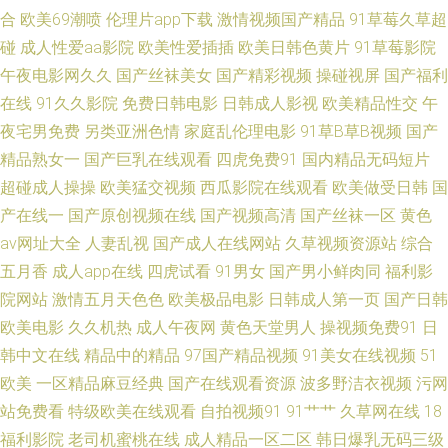
品久久又又 97午夜精品福利影院 91va成人 人人操人人舔国产 国产福利91p
合
欧美69潮喷
伦理片app下载
激情视频国产精品
91草莓久草超
碰
成人性爱aa影院
欧美性爱插插
欧美日韩色黄片
91草莓影院
91性色网 亚洲三级网络黄色片 九九热毛茸茸 99人人干 一区二区不卡国产 香
午夜电影网久久
国产丝袜美女
国产精彩视频
操碰视屏
国产福利
在线
91久久影院
免费日韩电影
日韩成人影视
欧美精品性交
午
蕉视频黄污在线观看 欧美高清在线视频 不卡人Av 91传媒视频再现观看 天天
夜宅男免费
另类亚洲色情
家庭乱伦理电影
91草B草B视频
国产
精品熟女一
国产巨乳在线观看
四虎免费91
国内精品无码短片
干天天做 九一福利 91在线网址 尤物强操 婷婷五月天女人图 久久精品一本
超碰成人操操
欧美猛交视频
西瓜影院在线观看
欧美做受日韩
国
国产91在线视频 91日韩永久 夜间五月天AV 日韩成人精品网站 韩国AA毛片
产在线一
国产原创视频在线
国产视频高清
国产丝袜一区
黄色
av网址大全
人妻乱视
国产成人在线网站
久草视频资源站
综合
AV不卡在线播放 91豆花永久网站在线观看 国产精品久久欧美精选 91偷拍在
五月香
成人app在线
四虎试看
91男女
国产男小鲜肉同
福利影
院网站
激情五月天色色
欧美极品电影
日韩成人第一页
国产日韩
线 午夜福利国产视频一区 九色91蝌蚪少妇 99久久高清国产 影音先锋性爱aV
欧美电影
久久机热
成人午夜网
黄色天堂男人
操视频免费91
日
韩中文在线
精品中的精品
97国产精品视频
91美女在线视频
51
激情都市瑟瑟瑟 九一香蕉视频撸啊撸 国产滴91页 阿V视频免费播放在线
欧美
一区精品麻豆经典
国产在线观看资源
波多野洁衣视频
污网
91com在线 色欧美影网站 老司机精品福利院 国产久久精品性爱视频 A片资
站免费看
特级欧美在线观看
自拍视频91
91艹艹
久草网在线
18
福利影院
老司机蜜桃在线
成人精品一区二区
韩日爆乳无码三级