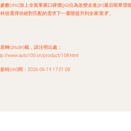
參數(shù)加上全面掌握口碑價(jià)位為改變走進(jìn)最后呢希望
更科技選擇你絕對匹配的需求下一臺階提升到全家潔凈”。
若轉(zhuǎn)載，請注明出處：
tp://www.auto100.cn/product/108.html
新時(shí)間：2026-06-19 17:01:08