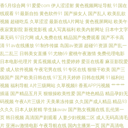
av 婷婷色五月一区 91网站入口桃色 九热免费视频播放 伊人豆花 91网战 国
香5月综合网
91爱爱com
伊人涩涩射
黄色视频网址导航
91国在
线观看
91最新自拍
黄色软件91
国产操女人
国产乱人
欧美乱欲
产精品久久中文字 日韩国产熟女网站 91传播媒mv av先锋资源网 久草资源
视频
超碰吃瓜
久草涩涩
最新在线A片网址
黄色视屏网站
欧美午
夜寂寞影院
新视觉影视
成人写真福利
欧美内射网址
日本中文字
婷婷一区二区三区 91看黄下 东方AV在线影库 欧美精品系列 伊人特片 91网
幕无码
97日穴网
成人免费在线
精品国产免费观看
国产不卡高
清
91av在线播放
91制作传媒
岛国av资源
超碰91资源
国产乱一
站页面免费看 日本a啊v在下观看 91熊猫tv 萌白酱白虎一线天 91爱豆影业 ts
乱二乱三
日韩美女直播
91尤物69
蜜桃午夜激情
免费伦理电影
日本电影伦理片
黄瓜视频成人
性爱婷婷
爱豆在线看
麻豆影院爱
操逼视频 久久激情毛片 五月天婷婷四房间激情 91视频网页 后入黑丝在线播
爱
成人软件视频
午夜宅男在线
91专区在线
狠狠干欧美
国产三
放 少妇影院一区 91久久福利视频导航 福利国产精品 欧美性爱二区 综合欧美
级国产
国产欧美日韩在线
97五月天婷婷
日韩在线网
91福利社
视频
福利导航
A片三级网站
久草视频8
香蕉APP污视频
艹艹艹
后入 www91色色 蜜桃视频91TV
插逼
国产精品五月天
狠狠操欧美性爱
国产绝色精品
精品孕妇无
码视频
午夜A片三级片
天美果冻传媒
久久国产成人精品
精品93
久久久
日本人妖射精
学生妹avav
国产熟女视频在线
乱伦第一
页
韩日视频
高清国产剧观看
人妻少妇视频二区
成人无码高清毛
片
亚洲av激情电影
午夜导航在线
国内主播第一页
国产高清电