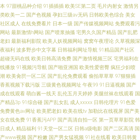
本
97甜桃品种介绍
91插插插
欧美SE第二页
毛片内射女
激情另
类欧美一二
国产色视频
孕妇三级av无码
日韩欧美色综合
美女
社区成人
在线免费看片
日本一级
国产传媒视频网站
免费观看污
网站
最新激情h网站
国产喷浆抽搐
宅男久久国产精品
国产乱肥
老妇
最新福利影院
欧美人妖视频网站
窝窝午夜理论
久草视频深
夜福利
波多野步中文字幕
日韩福利网址导航
91精品国产社区
超碰无码在线
欧美日韩高清免费
国产激情视频三区
宅男福利在
线播放
91视频污导航
国产啪亚洲国
欧美性爱密臀
疯狂少妇喷
潮
欧美肏屄一区二区
国产乱伦免费观看
偷拍草草草
97狠狠插
香蕉视频下载污版
三级黄色视频网址
午夜99
91日逼视频
国产
成在线观看
萌白酱一线天
乱伦五月天婷婷
美腿丝袜在线观看
国
产精品3p
91综合碰
国产乱女乱
成人xxxxx
日韩伦理片
91色爱
免费黄色av网址
欧美肥老妇
欧美在线tv
加勒比在线视屏
国产美
女在线免费
91香蕉污APP
国产高清自拍一区
第一页草草影院
韩
日成人
精品福利
91天堂一区二区
日韩a级电影
国产二区高清
国
产www视频
国产粉嫩
国产男女猛视频
91社在线看
欧美日韩黄