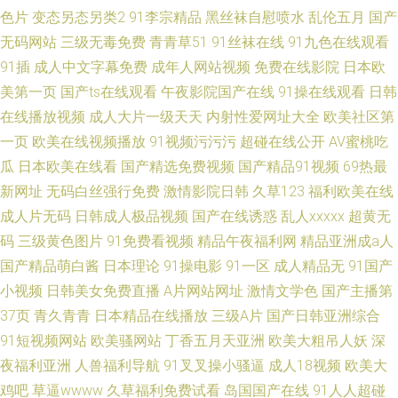
色片
变态另态另类2
91李宗精品
黑丝袜自慰喷水
乱伦五月
国产
无码网站
三级无毒免费
青青草51
91丝袜在线
91九色在线观看
91插
成人中文字幕免费
成年人网站视频
免费在线影院
日本欧
美第一页
国产ts在线观看
午夜影院国产在线
91操在线观看
日韩
在线播放视频
成人大片一级天天
内射性爱网址大全
欧美社区第
一页
欧美在线视频播放
91视频污污污
超碰在线公开
AV蜜桃吃
瓜
日本欧美在线看
国产精选免费视频
国产精品91视频
69热最
新网址
无码白丝强行免费
激情影院日韩
久草123
福利欧美在线
成人片无码
日韩成人极品视频
国产在线诱惑
乱人xxxxx
超黄无
码
三级黄色图片
91免费看视频
精品午夜福利网
精品亚洲成a人
国产精品萌白酱
日本理论
91操电影
91一区
成人精品无
91国产
小视频
日韩美女免费直播
A片网站网址
激情文学色
国产主播第
37页
青久青青
日本精品在线播放
三级A片
国产日韩亚洲综合
91短视频网站
欧美骚网站
丁香五月天亚洲
欧美大粗吊人妖
深
夜福利亚洲
人兽福利导航
91叉叉操小骚逼
成人18视频
欧美大
鸡吧
草逼wwww
久草福利免费试看
岛国国产在线
91人人超碰