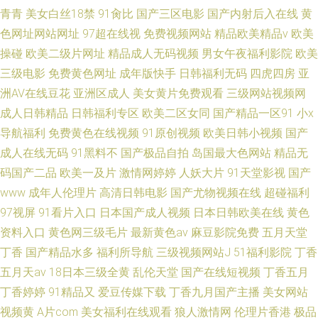
青青
美女白丝18禁
91肏比
国产三区电影
国产内射后入在线
黄
色网址网站网址
97超在线视
免费视频网站
精品欧美精品v
欧美
操碰
欧美二级片网址
精品成人无码视频
男女午夜福利影院
欧美
三级电影
免费黄色网址
成年版快手
日韩福利无码
四虎四房
亚
洲AV在线豆花
亚洲区成人
美女黄片免费观看
三级网站视频网
成人日韩精品
日韩福利专区
欧美二区女同
国产精品一区91
小x
导航福利
免费黄色在线视频
91原创视频
欧美日韩小视频
国产
成人在线无码
91黑料不
国产极品自拍
岛国最大色网站
精品无
码国产二品
欧美一及片
激情网婷婷
人妖大片
91天堂影视
国产
www
成年人伦理片
高清日韩电影
国产尤物视频在线
超碰福利
97视屏
91看片入口
日本国产成人视频
日本日韩欧美在线
黄色
资料入口
黄色网三级毛片
最新黄色av
麻豆影院免费
五月天堂
丁香
国产精品水多
福利所导航
三级视频网站J
51福利影院
丁香
五月天av
18日本三级全黄
乱伦天堂
国产在线短视频
丁香五月
丁香婷婷
91精品又
爱豆传媒下载
丁香九月国产主播
美女网站
视频黄
A片com
美女福利在线观看
狼人激情网
伦理片香港
极品