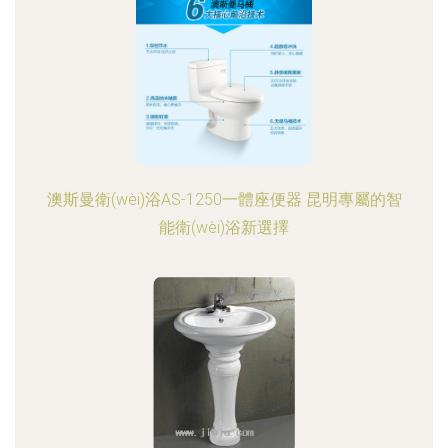
澳斯曼衛(wèi)浴AS-1250一體座便器 昆明專屬的智
能衛(wèi)浴新選擇