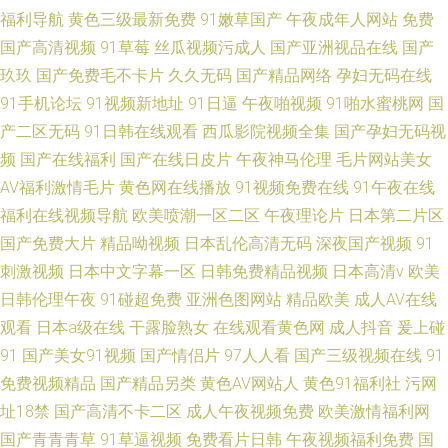
福利导航
黄色三级最新免费
91嫩草国产
午夜成年人网站
免费
国产高清视频
91草莓
丝瓜视频污成人
国产亚洲视品在线
国产
玖玖
国产免费毛不卡片
久久无码
国产精品网络
孕妇无码在线
91手机论坛
91视频新地址
91日逼
午夜啪视频
91啪水蜜桃网
国
产二区无码
91日韩在线观看
西瓜影院视频全集
国产孕妇无码视
频
国产在线福利
国产在线日皮片
午夜神马伦理
毛片网站美女
AV福利激情毛片
黄色网在线播放
91视频免费在线
91午夜在线
福利在线视频导航
欧美喷潮一区二区
午夜理论片
日本第二片区
国产免费大片
精品呦视频
日本乱伦高清无码
深夜国产视频
91
刺激视频
日本中文字幕一区
日韩免费精品视频
日本高清v
欧美
日韩伦理午夜
91碰超免费
亚洲色图网站
精品欧美
成人AV在线
观看
日本a级在线
干露脸熟女
在线观看黄色网
成人抖音
爰上碰
91
国产美女91视频
国产情侣片
97人人看
国产三级视频在线
91
免费视频精品
国产精品另类
黄色AV网站人
黄色91福利社
污网
址18禁
国产高清不卡二区
成人午夜视频免费
欧美激情福利网
国产青青青草
91草逼视频
免费看片日韩
午夜视频福利免费
国