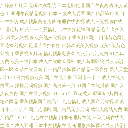
产婷婷五月天
无码传媒导航
日本电影伦理
国产午夜高清
美女黄
色18
亚洲午夜精品视频
日本三级成人观看
国产精品第12页
日
韩午夜场
成人视频高清免费
伦理在线影视
成人三级视频在线
91理论片
欧美日韩性爱福利
av午夜探花福利
精品毛片
久久叉
叉
另类人妖视频
欧美熟妇穴视频
丁香五月V国产
日韩黄色网址
豆花福利视频
轮理片自拍偷拍
日韩欧美美女视频
欧美A级黄色
影院
丁香影视五月花
福利视频电影久久
污污污污免费
91金典
免费
欧美三级日本
成人在线吃瓜网站
成人岛国影院
成人动漫二
区三区
久草在线最新
日韩精品推荐
国产精品一区自拍
男人天堂
a片123
另类视频欧美
国产在线直播
亚洲卡一卡二
成人在线免
费看黄
操操无码视频
国产高清第一页
91国产在线播放
国产女
人夜夜做
国产在线小视频
91com
91豆花成人
哪里有A片网址
精产国品
香蕉视频国产精品
91九色福利
成人国产无线视
欧美
日韩性生活片
国产伦理剧
国产精品无套无码
成年人网站免费
国
产精品1000
91九色在线视频
日本伦理片在线
三级无码在线天
堂
久久成人亚洲
日本中文视频在线
伦理剧推荐
国产成人精品日