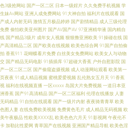
航 91白虎学生 欧美日韩专区欧美日韩 97久久免费视频 午夜福利在线你懂 韩
色3级抢网站
国产一区二区
日本一级婬片
久久免费手机视频
学
生妹Av网站
亚洲人成免费网站
91大神自拍
福利片在线观看
国
国色片在线 91熟妇探花 先锋影音女同 东京热九九精品 最新伪娘TS在线观看
产成人内射无码
激情五月极品婷婷
国产剧情精品
成人三级伦理
免费
偷怕欧美亚州图片
国产AV国产AV
97亚洲精华液
国内精自
亚洲变态欧美另类精品 欧美a∨ 国产精品com 亚洲国产另类日韩 激情文学俺
线
国产精品3级片
成年女人视频
狠狠撸亚洲欧美
91操碰在线
国
去也婷婷 91蜜桃R18入口 日韩综合视频专区 国产在线ts 操日韩第一页 91豆
产高清精品二区
国产欧美在线视频
欧美色综合网
91国产自拍偷
拍
香蕉911
花蝴蝶看片免费
白丝美女免费网站
欧美女人与动物
花网页免费 探花在线少妇 海角在线入口女高 www国产精品com 影音先锋在
交
国产精品无码电影
91插插库
97超碰大香蕉
户外自慰影院
国
产一区二区二区
国产偷窥盗摄视频
成人动漫网站观看
欧美第一
线观看麻豆 天堂成人五区 91免费视频在线播放 亚洲精品五月婷婷 国模摸拍
页夜夜
91成人精品视频
蜜桃爱爱视频
乱伦熟女五月天
91香蕉
视
福利在线视频直播
一区xxxxx
岛国大片免费视频
一道日本亚
91久久香蕉国产 影音先锋AV最新 男人天堂色色网 国产黄色网址在线观看 91
洲香蕉
国产91高清精品
国产一区二区福利
伦理在线播放
人妻
无码精品
91自拍在线观看
国产一级片内射
夜夜骑青青草
欧美
黑丝美女在线用疑惑 视频91 豆花网站官网入口 91区在线视频观看 色悠悠成
色图人妻
在线免费欧美视频
免费黄色毛片
成人精品无码视频
欧
人综合 蜜桃免费视频 92恋足园 91精品国产高清久久 亚韩TV视频 国产三四
美午夜极品
性欧美ⅩⅩⅩⅩ乱
欧美色色六月天
91影视网
午夜伦不
卡
加勒比性爱网
青草国产在线视频
亚洲国产精品导航
欧美色淫