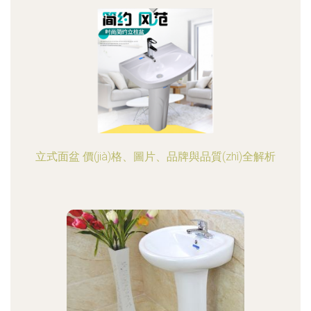
立式面盆 價(jià)格、圖片、品牌與品質(zhì)全解析