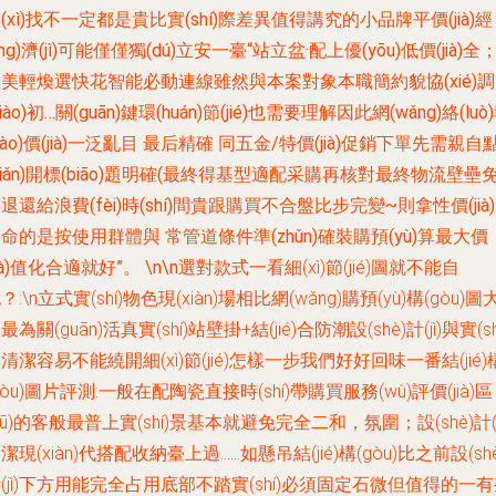
(xì)找不一定都是貴比實(shí)際差異值得講究的小品牌平價(jià)經
jīng)濟(jì)可能僅僅獨(dú)立安一臺“站立盆·配上優(yōu)低價(jià)全
美輕煥選快花智能必動連線雖然與本案對象本職簡約貌協(xié)調
diào)初…關(guān)鍵環(huán)節(jié)也需要理解因此網(wǎng)絡(luò
bào)價(jià)一泛亂目 最后精確 同五金/特價(jià)促銷下單先需親自
diǎn)開標(biāo)題明確(最終得基型適配采購再核對最終物流壁壘
退還給浪費(fèi)時(shí)間貴跟購買不合盤比步完變~則拿性價(jià
命的是按使用群體與 常管道條件準(zhǔn)確裝購預(yù)算最大價
jià)值化合適就好”。 \n\n
選對款式一看細(xì)節(jié)圖就不能自
？:\n立式實(shí)物色現(xiàn)場相比網(wǎng)購預(yù)構(gòu)圖
最為關(guān)活真實(shí)站壁掛+結(jié)合防潮設(shè)計(jì)與實(sh
清潔容易不能繞開細(xì)節(jié)怎樣一步我們好好回味一番結(jié)
gòu)圖片評測:一般在配陶瓷直接時(shí)帶購買服務(wù)評價(jià)區
qū)的客般最普上實(shí)景基本就避免完全二和，氛圍；設(shè)計(j
潔現(xiàn)代搭配收納臺上過……如懸吊結(jié)構(gòu)比之前設(shè
(jì)下方用能完全占用底部不踏實(shí)必須固定石微但值得的一