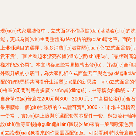
現(xiàn)代家居裝修中，立式面盆不僅承擔(dān)著基礎(chǔ)的
能，更成為衛(wèi)生間整體風(fēng)格的點(diǎn)睛之筆。面對
上琳瑯滿目的選擇，很多消費(fèi)者常關(guān)心“立式面盆價(jià
貴不貴”、“圖片看起來漂亮卻擔(dān)心實(shí)用嗎”、“品牌到底
樣才能放心買”。本文將從這些常見疑惑出發(fā)，并結(jié)合和
外觀升級的小竅門，為大家剖析立式面盆乃至與之協(xié)調(diào
配的智能馬桶共同提升生活質(zhì)量的新思路。\n\n
立式面盆的
jià)格區(qū)間到底有多廣？\n\n當(dāng)前，中等檔次的陶瓷立
自身單價(jià)普遍在200元與300 - 2000 元；中高檔位復(fù)合
采用腰線、個(gè)性花版的立式體可賣到3000 - -1市場主流情
一份常 ，實(shí)際上這與所選配套閥芯配件一套、翻短流行軸
設(shè)置等直接關(guān)聯(lián)‘圖現(xiàn)來看一般簡歐素色實
shí)去該現(xiàn)象提來的你圖需匹配留意。可以看到 特以普遍趨