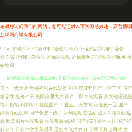
感谢您访问我们的网站，您可能还对以下资源感兴趣：嘉善撞嘲
互联网商城有限公司
97pro超碰|97se抽插3P|97爱爱97色色|97爱精品视频|97爱瑟
瑟|97爱视频|97爱自拍|97操碰视频|97操视频|97操性爱导航网
网
站地图
日本一级大片
微拍福利在线观看
91香蕉APP
国产二区三区
国产
人妖自卫网站 欧美欧美人妖 伊人海角社区 人人摸人人干人人 97干视频 天堂
精品性
乱伦种子
美国伦理大片
国产二区在线观看
美女伦理视频
福利导航 AV无码波多野 五月婷丁香 国产福利AV在线 中文精品产品网 久久欧
福利偷拍小视频
91社区国产
丁香五月天堂
欧美变态一区
国产
综合在线观看
国产免费一级片
福利视频资源站
成人午夜在线观
美涩涩 91小仙女思妍 丝袜扣逼套图内射 91国产微拍 日黄页网韩 福利资源导
看
欧美图片在线观看
在线观看h视频
国产a级0
变性人妖
国产福
利永久
日韩中文字幕观看
足交在线播放91
丁香五月色网站
黄