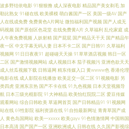
区 白丝被艹 91n在线网页免费 男人天堂99操逼 99国产精品综合 91社1一24
波多野结依电影
91狠狠撸
成人深夜电影
精品国产美女剃毛
加
勒比熟女
91碰在线
欧美裸模
萌白酱国产一区
美国一级AV
国产
免费观看 中文字幕海角 日韩另类视屏 国产精品在线1 91黑料官网 91茄子有
人在线成免费
免费黄色A片网址
微拍福利国产视频
国产人成无
码视频
国产原创区色花堂
在线免费黄A片
久草福利
乱伦家庭
成
限公司 亚洲天堂免费AV 久久五月天丁香网 avtt草草草 亚国国产线路卡一 男
人午夜免费视频
人妖射精
国产屁屁
国产精品天干天
国产精品午
人天堂网站在线观看 成人1024视频 91白虎丝袜萝莉 欧美日韩第一色 精品无
夜一区
中文字幕无码人妻
日本不卡二区
国产日韩91
久草福利
视频网
91日日夜夜91
超碰碰天天操
91草草酒店视频
韩日一区
码a∨福利网 91网站免费 四虎精品免费在线观看 九草九在线 91制片网 亚洲
二区
国产激情视频网站
成人视频日本
茄子视频污
亚洲色欲天天
成人丝瓜视频下载
日韩逼网
精东传媒入口
黄wwww色
香港伦理
入人妻 久久一区 91在线观看国产视频 影音先锋资源站婷婷 婷婷五月福利 久
电影在线
成人影院在线播放
欧美足交一区二区
91视频电影
另
类四虎
亚洲东京热
国产不卡在线
91九色视频
日本天堂视频导
草网精品在线 97视频欧美 51黑料福利社 日韩理论在线 国产熟女日逼视频一
航
日本三级光棍影院
91大神精品
欧美怡红院院二区
爱豆传媒
观看网站
综合日韩欧美
草逼网首页
国产日韩精品91
91视频网
区 91视额 午夜传媒 久久国产欧洲 福利视频91 91妻骚逼网站 四虎成人影视
站在线
69性影院
福利资源在线
91自拍最新网址
青青草国产成
大全 国内精品久久88 成人网站307bCC 91蝌蚪国产 日韩欧美性爱99 国产精
人
黄色岛国网站
欧美一xxxxx
欧美gayv
91色情激情网
中国韩国
日本高清
国产国产一区
亚洲欧洲成人
日韩在线
久久国产影视综